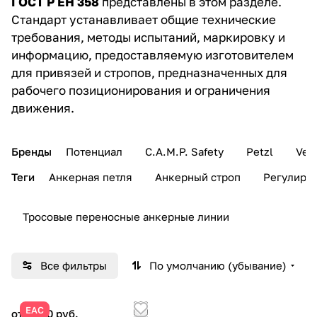
ГОСТ Р ЕН 358
представлены в этом разделе.
Стандарт устанавливает общие технические
требования, методы испытаний, маркировку и
информацию, предоставляемую изготовителем
для привязей и стропов, предназначенных для
рабочего позиционирования и ограничения
движения.
Бренды
Потенциал
C.A.M.P. Safety
Petzl
Ven
Теги
Анкерная петля
Анкерный строп
Регулиру
Тросовые переносные анкерные линии
Все фильтры
По умолчанию (убывание)
ЕАС
от 1 820 руб.