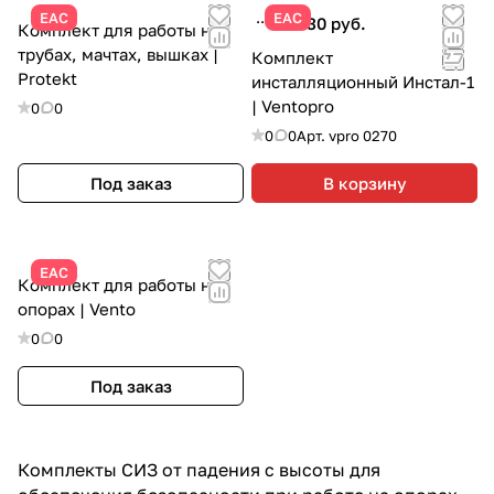
ЕАС
ЕАС
76 530 руб.
Комплект для работы на
трубах, мачтах, вышках |
Комплект
Protekt
инсталляционный Инстал-1
| Ventopro
0
0
0
0
Арт.
vpro 0270
Под заказ
В корзину
ЕАС
Комплект для работы на
опорах | Vento
0
0
Под заказ
Комплекты СИЗ от падения с высоты для