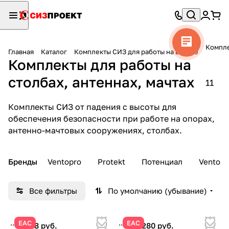
Компле
Главная
Каталог
Комплекты СИЗ для работы на высоте
Комплекты для работы на
столбах, антеннах, мачтах
11
Комплекты СИЗ от падения с высоты для
обеспечения безопасности при работе на опорах,
антенно-мачтовых сооружениях, столбах.
Бренды
Ventopro
Protekt
Потенциал
Vento
Все фильтры
По умолчанию (убывание)
ЕАС
ЕАС
5 088 руб.
135 280 руб.