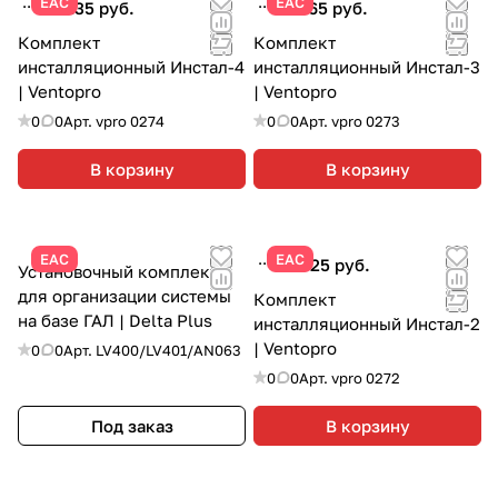
ЕАС
ЕАС
68 235 руб.
81 965 руб.
Комплект
Комплект
инсталляционный Инстал-4
инсталляционный Инстал-3
| Ventopro
| Ventopro
0
0
Арт.
vpro 0274
0
0
Арт.
vpro 0273
В корзину
В корзину
ЕАС
ЕАС
68 325 руб.
Установочный комплект
для организации системы
Комплект
на базе ГАЛ | Delta Plus
инсталляционный Инстал-2
| Ventopro
0
0
Арт.
LV400/LV401/AN063
0
0
Арт.
vpro 0272
Под заказ
В корзину