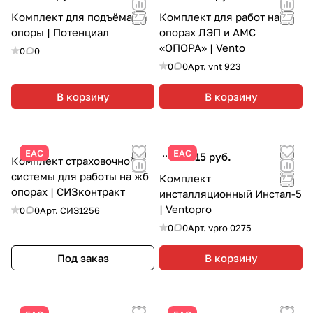
Комплект для подъёма на
Комплект для работ на
опоры | Потенциал
опорах ЛЭП и АМС
«ОПОРА» | Vento
0
0
0
0
Арт.
vnt 923
В корзину
В корзину
ЕАС
ЕАС
93 315 руб.
Комплект страховочной
системы для работы на жб
Комплект
опорах | СИЗконтракт
инсталляционный Инстал-5
| Ventopro
0
0
Арт.
СИЗ1256
0
0
Арт.
vpro 0275
Под заказ
В корзину