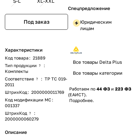
S-L
XL-XXL
Спецпредложение
Под заказ
Юридическим
лицам
Характеристики
Код товара
:
21889
Все товары Delta Plus
Тип продукции
:
?
Комплекты
Все товары категории
Соответствие
:
ТР ТС 019-
?
2011
Работаем по
44 ФЗ
и
223 ФЗ
ШтрихКод
:
2000000011769
(ЕАИСТ).
Код модификации МС
:
Подробнее
.
001337
ШтрихКод
:
?
2000000060279
Описание