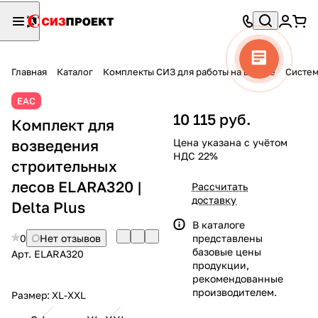
Главная
Каталог
Комплекты СИЗ для работы на высоте
Систем
ЕАС
10 115 руб.
Комплект для
возведения
Цена указана с учётом
НДС 22%
строительных
лесов ELARA320 |
Рассчитать
доставку
Delta Plus
В каталоге
0
Нет отзывов
представлены
базовые цены
Арт.
ELARA320
продукции,
рекомендованные
производителем.
Размер:
XL-XXL