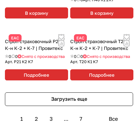
В корзину
В корзину
ЕАС
ЕАС
Строп страховочный Р21 |
Строп страховочный Т20 |
К-н К-2 + К-7 | Провитекс
К-н К-2 + К-7 | Провитекс
0
0
Снято с производства
0
0
Снято с производства
Арт.
Р21 К2 К7
Арт.
Т20 К1 К7
Подробнее
Подробнее
Загрузить еще
1
2
3
...
7
Все