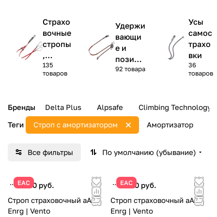
Страхо
Усы
Удержи
вочные
самос
вающи
стропы
трахо
е и
,
вки
позици
135
36
аморти
92 товара
онирую
товаров
товаров
заторы
щие
стропы
Бренды
Delta Plus
Alpsafe
Climbing Technology
Теги
Строп с амортизатором
Амортизатор
В
Все фильтры
По умолчанию (убывание)
ЕАС
ЕАС
5 280 руб.
6 750 руб.
Строп страховочный аА21
Строп страховочный аА22
Enrg | Vento
Enrg | Vento