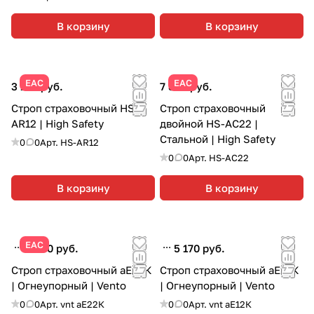
В корзину
В корзину
ЕАС
ЕАС
3 180 руб.
7 800 руб.
Строп страховочный HS-
Строп страховочный
AR12 | High Safety
двойной HS-AC22 |
Стальной | High Safety
0
0
Арт.
HS-AR12
0
0
Арт.
HS-AC22
В корзину
В корзину
ЕАС
8 580 руб.
5 170 руб.
Строп страховочный аЕ22К
Строп страховочный аЕ12К
| Огнеупорный | Vento
| Огнеупорный | Vento
0
0
Арт.
vnt aE22К
0
0
Арт.
vnt аЕ12К