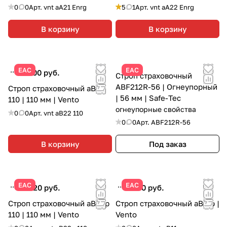
0
0
Арт.
vnt aA21 Enrg
5
1
Арт.
vnt aA22 Enrg
В корзину
В корзину
ЕАС
ЕАС
17 000 руб.
Строп страховочный
ABF212R-56 | Огнеупорный
Строп страховочный аВ22
| 56 мм | Safe-Tec
110 | 110 мм | Vento
огнеупорные свойства
0
0
Арт.
vnt aB22 110
0
0
Арт.
ABF212R-56
В корзину
Под заказ
ЕАС
ЕАС
18 520 руб.
2 990 руб.
Строп страховочный аВ22р
Строп страховочный аВ11р |
110 | 110 мм | Vento
Vento