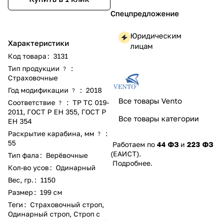
Спецпредложение
Юридическим
Характеристики
лицам
Код товара
:
3131
Тип продукции
:
?
Страховочные
Год модификации
:
2018
?
Все товары Vento
Соответствие
:
ТР ТС 019-
?
2011
,
ГОСТ Р ЕН 355
,
ГОСТ Р
Все товары категории
ЕН 354
Раскрытие карабина, мм
:
?
55
Работаем по
44 ФЗ
и
223 ФЗ
(ЕАИСТ).
Тип фала
:
Верёвочные
Подробнее
.
Кол-во усов
:
Одинарный
Вес, гр.
:
1150
Размер
:
199 см
Теги
:
Страховочный строп
,
Одинарный строп
,
Строп с