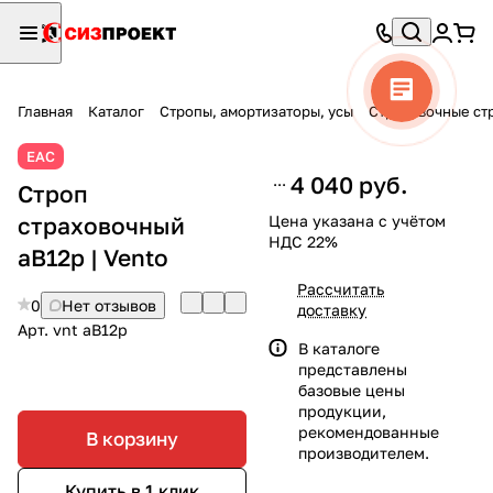
Главная
Каталог
Стропы, амортизаторы, усы
Страховочные ст
ЕАС
4 040 руб.
Строп
страховочный
Цена указана с учётом
НДС 22%
аВ12р | Vento
Рассчитать
0
Нет отзывов
доставку
Арт.
vnt aB12p
В каталоге
представлены
базовые цены
продукции,
рекомендованные
В корзину
производителем.
Купить в 1 клик