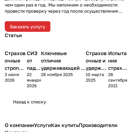
чем один раз в год. Мы напомним о необходимости
провести проверку через год после осуществления
отгрузки.
Заказать услугу
Статьи
Страхов
СИЗ
Ключевые
Страхов
Испыта
Теория
Теория
Теория
Теория
Теория
очные
от
отличия
очные и
ния
стропы
паде
удерживающей и
удержив
страхо
3 июня
22
28 ноября 2025
10 марта
28
или
ния с
страховочной
ающие
вочных
2026
января
2025
сентября
СЗВТ:
высо
систем при
стропы
стропо
2026
2021
выбор
ты
работе на высоте
в
Назад к списку
О компании
Услуги
Как купить
Производители