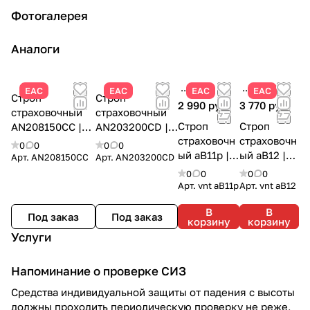
Фотогалерея
Аналоги
ЕАС
ЕАС
ЕАС
ЕАС
Строп
Строп
2 990 руб.
3 770 руб.
страховочный
страховочный
Строп
Строп
AN208150CC |
AN203200CD |
страховочн
страховочн
Delta Plus0
Delta Plus
0
0
0
0
ый аВ11р |
ый аВ12 |
Арт.
AN208150CC
Арт.
AN203200CD
Vento
Vento
0
0
0
0
Арт.
vnt aB11p
Арт.
vnt aB12
В
В
Под заказ
Под заказ
корзину
корзину
Услуги
Напоминание о проверке СИЗ
Средства индивидуальной защиты от падения с высоты
должны проходить периодическую проверку не реже,