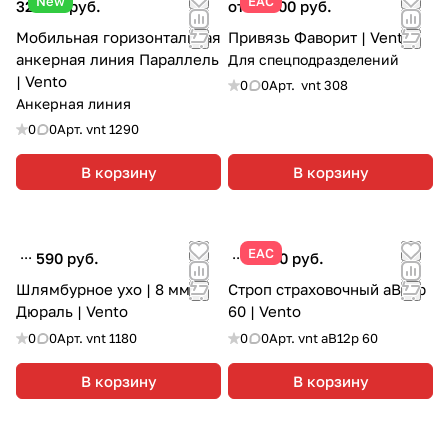
New
ЕАС
32 990 руб.
от 18 600 руб.
Мобильная горизонтальная
Привязь Фаворит | Vento
анкерная линия Параллель
Для спецподразделений
| Vento
0
0
Арт.
vnt 308
Анкерная линия
0
0
Арт.
vnt 1290
В корзину
В корзину
ЕАС
590 руб.
8 200 руб.
Шлямбурное ухо | 8 мм |
Строп страховочный аВ12р
Дюраль | Vento
60 | Vento
0
0
Арт.
vnt 1180
0
0
Арт.
vnt aB12p 60
В корзину
В корзину