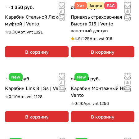
Хит
Акция
ЕАС
1 350 руб.
от 7 590 руб.
Карабин Стальной Люкс с
Привязь страховочная
муфтой | Vento
Высота 016 | Vento
канатный доступ
0
0
Арт.
vnt 1021
4.9
25
Арт.
vst 016
В корзину
В корзину
New
New
355 руб.
от 1 990 руб.
Карабин Link 8 | Ss | Vento
Карабин Монтажный НВ |
Vento
0
0
Арт.
vnt 1128
0
0
Арт.
vnt 1256
В корзину
В корзину