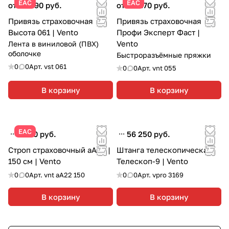
ЕАС
ЕАС
от 20 790 руб.
от 26 270 руб.
Привязь страховочная
Привязь страховочная
Высота 061 | Vento
Профи Эксперт Фаст |
Vento
Лента в виниловой (ПВХ)
оболочке
Быстроразъёмные пряжки
0
0
Арт.
vst 061
0
0
Арт.
vnt 055
В корзину
В корзину
ЕАС
5 210 руб.
56 250 руб.
Строп страховочный аА22 |
Штанга телескопическая
150 см | Vento
Телескоп-9 | Vento
0
0
Арт.
vnt aA22 150
0
0
Арт.
vpro 3169
В корзину
В корзину