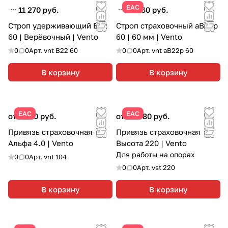
ЕАС
11 270 руб.
13 460 руб.
Строп удерживающий В22
Строп страховочный аВ22р
60 | Верёвочный | Vento
60 | 60 мм | Vento
0
0
Арт.
vnt B22 60
0
0
Арт.
vnt aB22p 60
В корзину
В корзину
ЕАС
ЕАС
от 4 150 руб.
от 24 080 руб.
Привязь страховочная
Привязь страховочная
Альфа 4.0 | Vento
Высота 220 | Vento
Для работы на опорах
0
0
Арт.
vnt 104
0
0
Арт.
vst 220
В корзину
В корзину