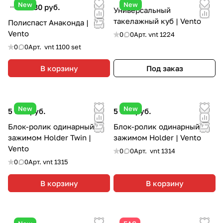
New
New
26 380 руб.
Универсальный
такелажный куб | Vento
Полиспаст Анаконда |
Vento
0
0
Арт.
vnt 1224
0
0
Арт.
vnt 1100 set
В корзину
Под заказ
New
New
5 590 руб.
5 590 руб.
Блок-ролик одинарный с
Блок-ролик одинарный с
зажимом Holder Twin |
зажимом Holder | Vento
Vento
0
0
Арт.
vnt 1314
0
0
Арт.
vnt 1315
В корзину
В корзину