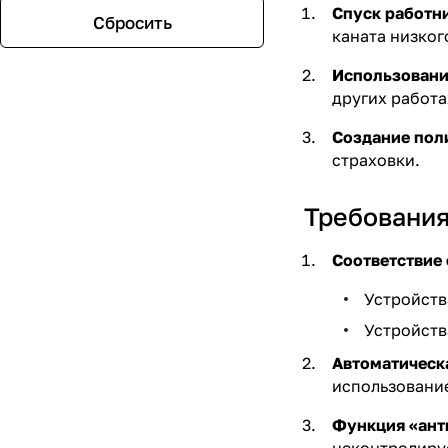
Спуск работни
Сбросить
каната низког
Использование
других работа
Создание пол
страховки.
Требования
Соответствие 
Устройств
Устройств
Автоматическа
использование
Функция «ант