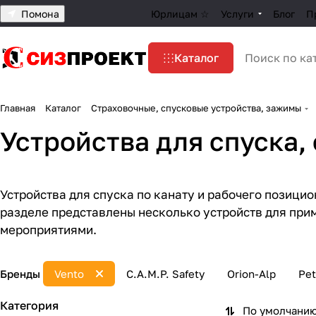
Помона
Юрлицам ☆
Услуги
Блог
П
Каталог
Главная
Каталог
Страховочные, спусковые устройства, зажимы
Устройства для спуска,
Устройства для спуска по канату и рабочего позиц
разделе представлены несколько устройств для при
мероприятиями.
Бренды
Vento
C.A.M.P. Safety
Orion-Alp
Pet
Категория
По умолчанию