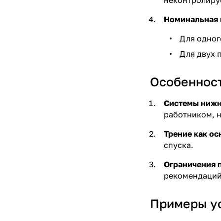
неконтролируе
Номинальная 
Для одного
Для двух п
Особенност
Системы нижн
работником, н
Трение как ос
спуска.
Ограничения п
рекомендаций
Примеры у