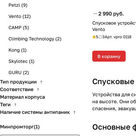
Petzl
(
9
)
2 990 руб.
Vento
(
12
)
Спусковое устройс
CAMP
(
5
)
Vento
5
3
Арт.
vpro 0118
Climbing Technology
(
2
)
Kong
(
1
)
В корзину
Skylotec
(
1
)
GURU
(
2
)
Спусковые 
Тип продукции
?
Orion-Alp
(
13
)
Соответствие
?
Устройства для с
Vertical
(
13
)
Материал корпуса
на высоте. Они о
Теги
?
Ice Rock
(
1
)
спасения, эвакуа
Наличие системы антипаник
?
Крок
(
7
)
Основные 
Минпромторг
(
1
)
Потенциал
(
1
)