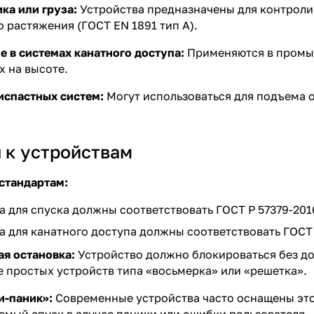
ка или груза:
Устройства предназначены для контролир
о растяжения (
ГОСТ EN 1891
тип А).
 в системах канатного доступа:
Применяются в промыш
х на высоте.
испастных систем:
Могут использоваться для подъема 
 к устройствам
стандартам:
а для спуска должны соответствовать
ГОСТ Р 57379-201
а для канатного доступа должны соответствовать
ГОСТ
я остановка:
Устройство должно блокироваться без до
 простых устройств типа «восьмерка» или «решетка».
и-паник»:
Современные устройства часто оснащены это