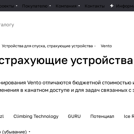
роекты
Покупателю
Компания
Контакты
Информ
Устройства для спуска, cтрахующие устройства
Vento
 cтрахующие устройства
ионирования Vento отличаются бюджетной стоимостью
менения в канатном доступе и для задач связанных 
zl
Climbing Technology
GURU
Потенциал
Ice 
 (убывание)