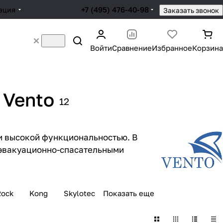
+7 (495) 476-40-98
ация
Заказать звонок
Войти
Сравнение
Избранное
Корзина
 Vento
12
 и высокой функциональностью. В
с эвакуационно-спасательными
Rock
Kong
Skylotec
Показать еще