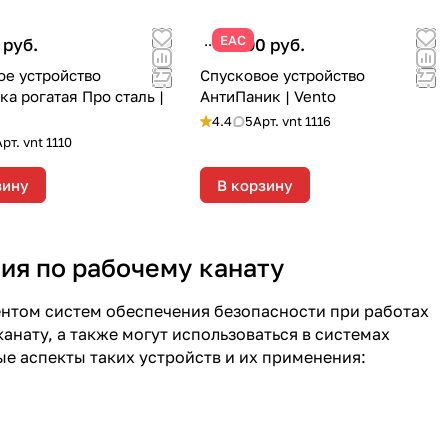
ЕАС
 руб.
8 990 руб.
ое устройство
Спусковое устройство
а рогатая Про сталь |
АнтиПаник | Vento
4.4
5
Арт.
vnt 1116
Арт.
vnt 1110
зину
В корзину
ия по рабочему канату
нтом систем обеспечения безопасности при работах
анату, а также могут использоваться в системах
ые аспекты таких устройств и их применения: