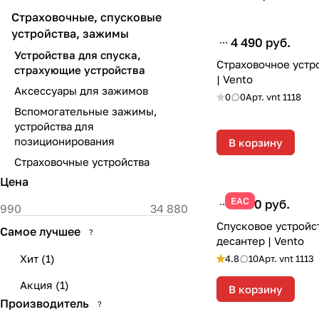
Страховочные, спусковые
устройства, зажимы
4 490 руб.
Устройства для спуска,
Страховочное устр
cтрахующие устройства
| Vento
Аксессуары для зажимов
0
0
Арт.
vnt 1118
Вспомогательные зажимы,
устройства для
позиционирования
В корзину
Страховочные устройства
Цена
ЕАС
7 990 руб.
Спусковое устройс
Самое лучшее
?
десантер | Vento
Хит
(
1
)
4.8
10
Арт.
vnt 1113
Акция
(
1
)
В корзину
Производитель
?