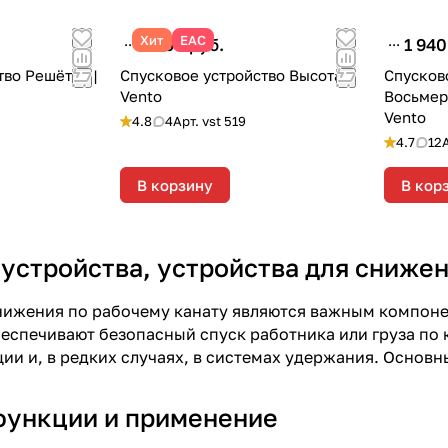
Хит
ЕАС
3 950 руб.
1 940
тво Решётка |
Спусковое устройство Высота |
Спусков
Vento
Восьмерк
Vento
4.8
4
Арт.
vst 519
4.7
12
В корзину
В кор
устройства, устройства для снижен
нижения по рабочему канату являются важным компоне
беспечивают безопасный спуск работника или груза по к
ции и, в редких случаях, в системах удержания. Основн
функции и применение