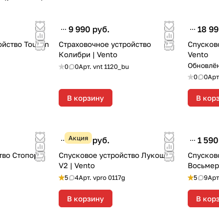
9 990 руб.
18 99
ойство Toucan
Страховочное устройство
Спусково
Колибри | Vento
Vento
Обновлё
0
0
Арт.
vnt 1120_bu
0
0
Арт
В корзину
В кор
Акция
2 590 руб.
1 590
тво Стопор-
Спусковое устройство Лукошко
Спусков
V2 | Vento
Восьмер
5
4
Арт.
vpro 0117g
5
9
Арт
В корзину
В кор