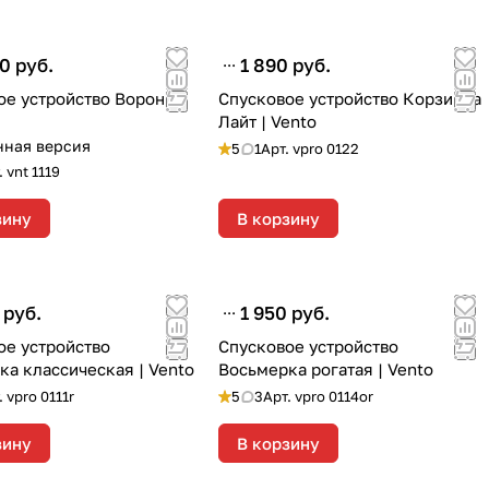
0 руб.
1 890 руб.
е устройство Ворон |
Спусковое устройство Корзинка
Лайт | Vento
нная версия
5
1
Арт.
vpro 0122
.
vnt 1119
зину
В корзину
 руб.
1 950 руб.
ое устройство
Спусковое устройство
ка классическая | Vento
Восьмерка рогатая | Vento
.
vpro 0111r
5
3
Арт.
vpro 0114or
зину
В корзину