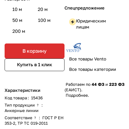
Спецпредложение
10 м
20 м
50 м
100 м
Юридическим
лицам
200 м
В корзину
Все товары Vento
Купить в 1 клик
Все товары категории
Работаем по
44 ФЗ
и
223 ФЗ
(ЕАИСТ).
Характеристики
Подробнее
.
Код товара
:
15436
Тип продукции
:
?
Анкерные линии
Соответствие
:
ГОСТ Р ЕН
?
353-2
,
ТР ТС 019-2011