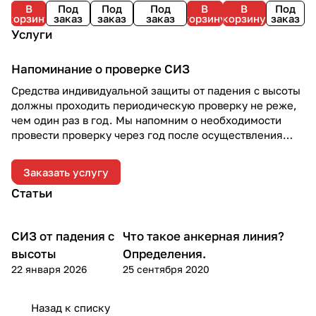
В
Под
Под
Под
В
В
Под
Олимп
| Vento
корзину
заказ
заказ
заказ
корзину
корзину
заказ
Услуги
Напоминание о проверке СИЗ
Средства индивидуальной защиты от падения с высоты
должны проходить периодическую проверку не реже,
чем один раз в год. Мы напомним о необходимости
провести проверку через год после осуществления
отгрузки.
Заказать услугу
Статьи
СИЗ от падения с
Что такое анкерная линия?
Теория
Теория
высоты
Определения.
22 января 2026
25 сентября 2020
Назад к списку