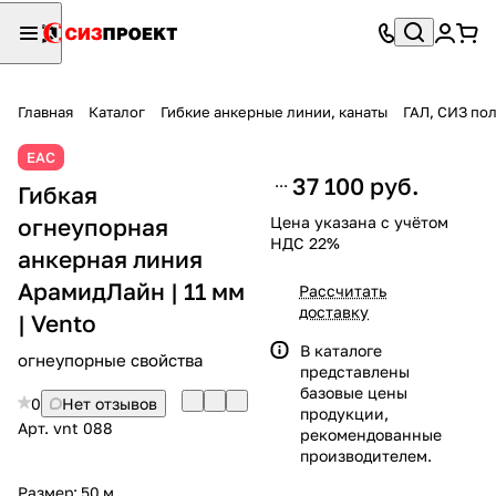
Главная
Каталог
Гибкие анкерные линии, канаты
ГАЛ, СИЗ по
ЕАС
37 100 руб.
Гибкая
огнеупорная
Цена указана с учётом
НДС 22%
анкерная линия
АрамидЛайн | 11 мм
Рассчитать
доставку
| Vento
В каталоге
огнеупорные свойства
представлены
базовые цены
0
Нет отзывов
продукции,
Арт.
vnt 088
рекомендованные
производителем.
Размер:
50 м