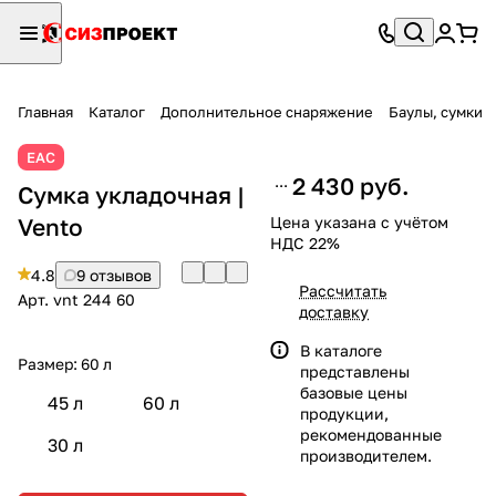
Главная
Каталог
Дополнительное снаряжение
Баулы, сумки
ЕАС
2 430 руб.
Сумка укладочная |
Vento
Цена указана с учётом
НДС 22%
4.8
9 отзывов
Рассчитать
Арт.
vnt 244 60
доставку
В каталоге
Размер:
60 л
представлены
базовые цены
45 л
60 л
продукции,
рекомендованные
30 л
производителем.