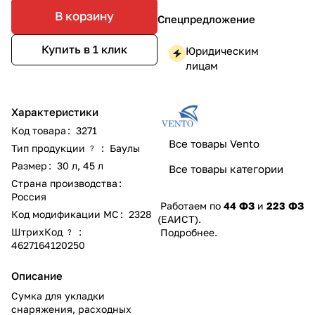
В корзину
Спецпредложение
Купить в 1 клик
Юридическим
лицам
Характеристики
Код товара
:
3271
Все товары Vento
Тип продукции
:
Баулы
?
Размер
:
30 л, 45 л
Все товары категории
Страна производства
:
Россия
Работаем по
44 ФЗ
и
223 ФЗ
Код модификации МС
:
2328
(ЕАИСТ).
ШтрихКод
:
Подробнее
.
?
4627164120250
Описание
Сумка для укладки
снаряжения, расходных