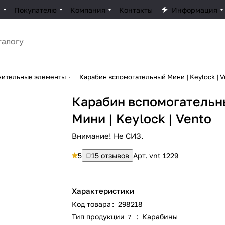
ы
Покупателю
Компания
Контакты
Информация
нительные элементы
Карабин вспомогательный Мини | Keylock | V
Карабин вспомогатель
Мини | Keylock | Vento
Внимание! Не СИЗ.
5
15 отзывов
Арт.
vnt 1229
Характеристики
Код товара
:
298218
Тип продукции
:
Карабины
?