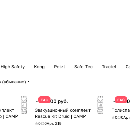
High Safety
Kong
Petzl
Safe-Tec
Tractel
С
 (убывание)
ЕАС
ЕАС
52 700 руб.
27 90
мплект
Эвакуационный комплект
Полиспа
vo | CAMP
Rescue Kit Druid | CAMP
0
0
Арт
0
0
Арт.
219