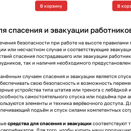
В корзину
В кор
ля спасения и эвакуации работнико
ечения безопасности при работе на высоте правилами
ии или несчастном случае и соответствующие эвакуац
твий спасения пострадавшего или эвакуации работнико
рудников, так и наличия необходимого предустановле
нённым случаем спасения и эвакуации является спуск
беспечивать свою безопасность и возможность переме
ерные устройства типа штатив или тренога с лебёдкой
особность самостоятельного спуска или подъёма при а
ользуются элементы и техника верёвочного доступа. Д
спечивающий подъём и спуск силами компетентных сот
ные
средства для спасения и эвакуации
соответствуют т
сертификатов. Для того, чтобы купить нашу продукцию