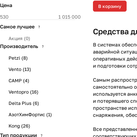
Цена
В корзину
Самое лучшее
?
Средства д
Акция
(
0
)
В системах обесп
Производитель
?
аварийной ситуац
Petzl
(
8
)
оперативных дейс
и подготовки сот
Vento
(
13
)
Самым распростра
CAMP
(
4
)
самостоятельно о
Ventopro
(
16
)
используется анк
и потерявшего сп
Delta Plus
(
6
)
пространстве исп
АзотХимФортис
(
1
)
снаряжения, обе
Kong
(
26
)
Все представлен
Тип продукции
соответствующих 
?