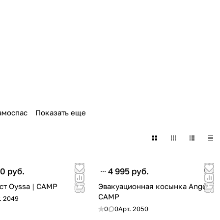
амоспас
Показать еще
0 руб.
4 995 руб.
ст Oyssa | CAMP
Эвакуационная косынка Angel |
CAMP
.
2049
0
0
Арт.
2050