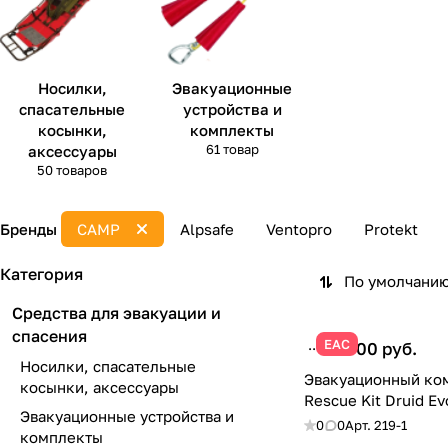
Носилки,
Эвакуационные
спасательные
устройства и
косынки,
комплекты
61 товар
аксессуары
50 товаров
Бренды
CAMP
Alpsafe
Ventopro
Protekt
Категория
По умолчанию
Средства для эвакуации и
спасения
ЕАС
75 700 руб.
Носилки, спасательные
Эвакуационный ко
косынки, аксессуары
Rescue Kit Druid E
Эвакуационные устройства и
0
0
Арт.
219-1
комплекты