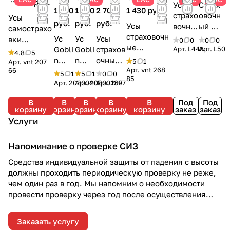
970 руб.
Усы
Страх
1 690
1 590
2 700
1 430 руб.
страхо
овочн
Усы
руб.
руб.
руб.
Усы
вочны
ый ус
самострахо
страховочн
е
Jane-
Ус
Ус
Усы
вки
0
0
0
0
ые
Progre
I |
Gobli
Gobli
страхов
Арт.
L44A
Арт.
L50
двойные
4.8
5
верёвочные
ss |
Petzl
n
n
очные
верёвочны
5
1
Арт.
vnt 207
Factor Twin
Petzl
Арт.
vnt 268
66
Lany
Lany
Basic
е | 65 + 65
5
1
5
1
0
0
85
| 50 + 85 см
ard
ard
Lanyard
см | Vento
Арт.
2030040F
Арт.
2030026F
Арт.
1397
| Vento
40 |
26 |
| CAMP
В
В
В
В
В
Под
Под
CAM
CAM
корзину
корзину
корзину
корзину
корзину
заказ
заказ
P
P
Услуги
Напоминание о проверке СИЗ
Средства индивидуальной защиты от падения с высоты
должны проходить периодическую проверку не реже,
чем один раз в год. Мы напомним о необходимости
провести проверку через год после осуществления
отгрузки.
Заказать услугу