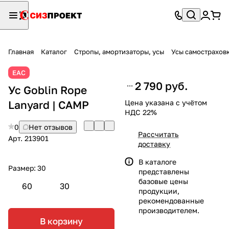
Главная
Каталог
Стропы, амортизаторы, усы
Усы самострахов
ЕАС
2 790 руб.
Ус Goblin Rope
Lanyard | CAMP
Цена указана с учётом
НДС 22%
0
Нет отзывов
Рассчитать
Арт.
213901
доставку
В каталоге
Размер:
30
представлены
базовые цены
60
30
продукции,
рекомендованные
производителем.
В корзину