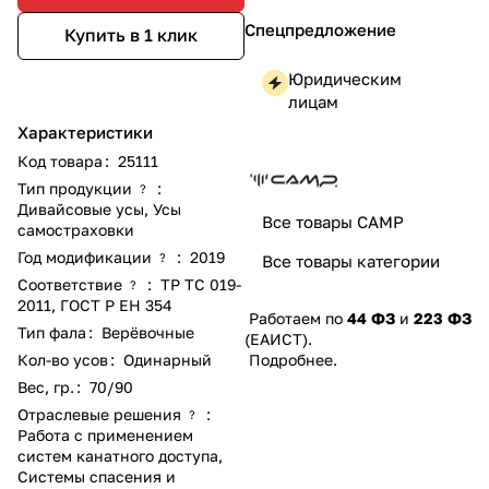
Спецпредложение
Купить в 1 клик
Юридическим
лицам
Характеристики
Код товара
:
25111
Тип продукции
:
?
Дивайсовые усы
,
Усы
Все товары CAMP
самостраховки
Год модификации
:
2019
?
Все товары категории
Соответствие
:
ТР ТС 019-
?
2011
,
ГОСТ Р ЕН 354
Работаем по
44 ФЗ
и
223 ФЗ
Тип фала
:
Верёвочные
(ЕАИСТ).
Кол-во усов
:
Одинарный
Подробнее
.
Вес, гр.
:
70/90
Отраслевые решения
:
?
Работа с применением
систем канатного доступа
,
Системы спасения и