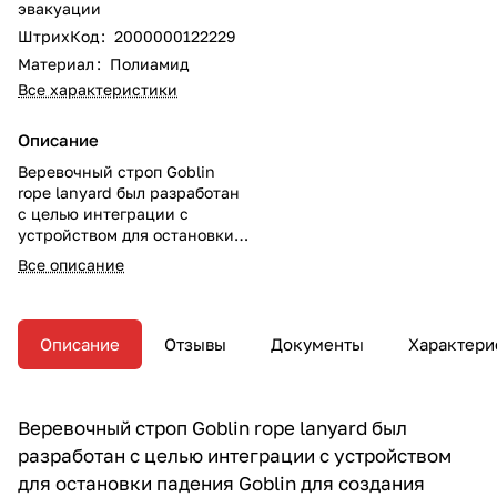
эвакуации
ШтрихКод
:
2000000122229
Материал
:
Полиамид
Все характеристики
Описание
Веревочный строп Goblin
rope lanyard был разработан
с целью интеграции с
устройством для остановки
падения Goblin для создания
Все описание
надлежащего расстояния
между пользователем и
гибкой анкерной линией (30
или 60 см в длину).
Описание
Отзывы
Документы
Характери
Веревочный строп Goblin rope lanyard был
разработан с целью интеграции с устройством
для остановки падения Goblin для создания