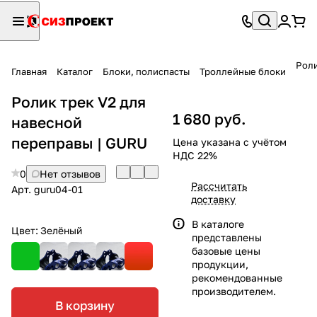
Роли
Главная
Каталог
Блоки, полиспасты
Троллейные блоки
Ролик трек V2 для
1 680 руб.
навесной
переправы | GURU
Цена указана с учётом
НДС 22%
0
Нет отзывов
Рассчитать
Арт.
guru04-01
доставку
В каталоге
Цвет:
Зелёный
представлены
базовые цены
продукции,
рекомендованные
производителем.
В корзину