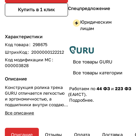
Спецпредложение
Купить в 1 клик
Юридическим
лицам
Характеристики
Код товара
:
298675
ШтрихКод
:
2000000122212
Код модификации МС
:
Все товары GURU
000003828
Все товары категории
Описание
Конструкция ролика трека
Работаем по
44 ФЗ
и
223 ФЗ
GURU отличается легкостью
(ЕАИСТ).
и эргономичностью, а
Подробнее
.
подшипники внутри создают
высокую скорость при
Все описание
движении на веревке.
Описание
Отзывы
Оплата
Доставка