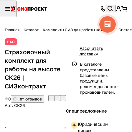
Главная
Каталог
Комплекты СИЗ для работы на высоте
Систем
ЕАС
Рассчитать
Страховочный
доставку
комплект для
В каталоге
работы на высоте
представлены
базовые цены
СК26 |
продукции,
СИЗконтракт
рекомендованные
производителем.
0
Нет отзывов
Арт.
СК26
Спецпредложение
Юридическим
лицам