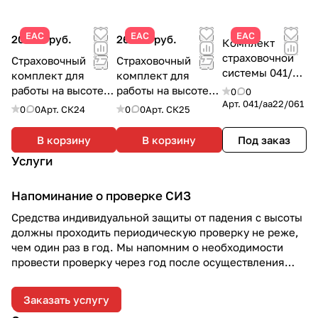
ЕАС
ЕАС
ЕАС
20 480 руб.
26 230 руб.
Комплект
страховочной
Страховочный
Страховочный
системы 041/
комплект для
комплект для
аа22/061 |
работы на высоте
работы на высоте
0
0
Vento
Арт.
041/аа22/061
СК24 |
СК25 |
0
0
Арт.
СК24
0
0
Арт.
СК25
СИЗконтракт
СИЗконтракт
В корзину
В корзину
Под заказ
Услуги
Напоминание о проверке СИЗ
Средства индивидуальной защиты от падения с высоты
должны проходить периодическую проверку не реже,
чем один раз в год. Мы напомним о необходимости
провести проверку через год после осуществления
отгрузки.
Заказать услугу