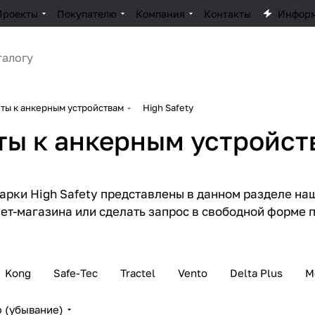
Проекты
Покупателю
Компания
Контакты
Инфор
ты к анкерным устройствам
High Safety
ы к анкерным устройств
арки High Safety представлены в данном разделе на
т-магазина или сделать запрос в свободной форме 
Kong
Safe-Tec
Tractel
Vento
Delta Plus
М
 (убывание)