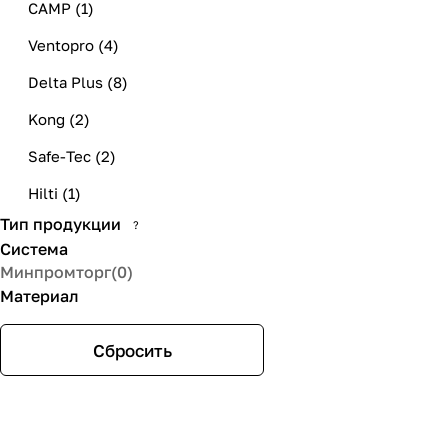
CAMP
(
1
)
Ventopro
(
4
)
Delta Plus
(
8
)
Kong
(
2
)
Safe-Tec
(
2
)
Hilti
(
1
)
Тип продукции
?
Tractel
(
2
)
Система
Молот
(
1
)
Минпромторг
(
0
)
Материал
High Safety
(
1
)
Сбросить