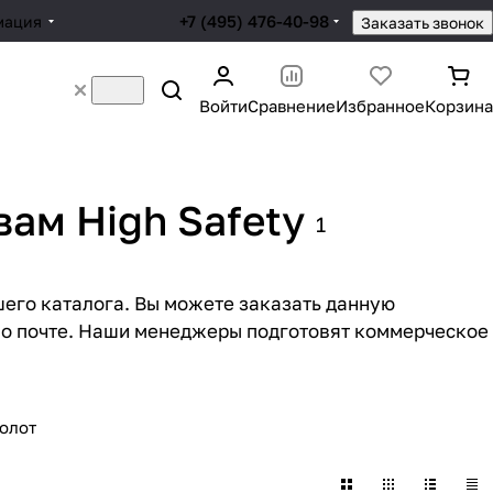
+7 (495) 476-40-98
мация
Заказать звонок
Войти
Сравнение
Избранное
Корзина
ам High Safety
1
шего каталога. Вы можете заказать данную
по почте. Наши менеджеры подготовят коммерческое
олот