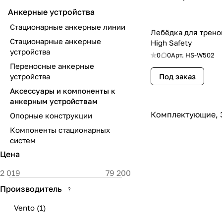
Анкерные устройства
Стационарные анкерные линии
Лебёдка для трено
Стационарные анкерные
High Safety
устройства
0
0
Арт.
HS-W502
Переносные анкерные
устройства
Под заказ
Аксессуары и компоненты к
анкерным устройствам
Комплектующие, З
Опорные конструкции
Компоненты стационарных
систем
Цена
Производитель
?
Vento
(
1
)