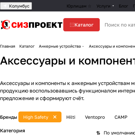
Колумбус
Юрлицам ☆
Услуги
Блог
Каталог
Главная
Каталог
Анкерные устройства
Аксессуары и компонен
Аксессуары и компонент
Аксессуары и компоненты к анкерным устройствам м
продукцию воспользовавшись функционалом интерне
предложение и сформируют счёт.
Бренды
High Safety
Hilti
Ventopro
CAMP
Категория
По умолчанию