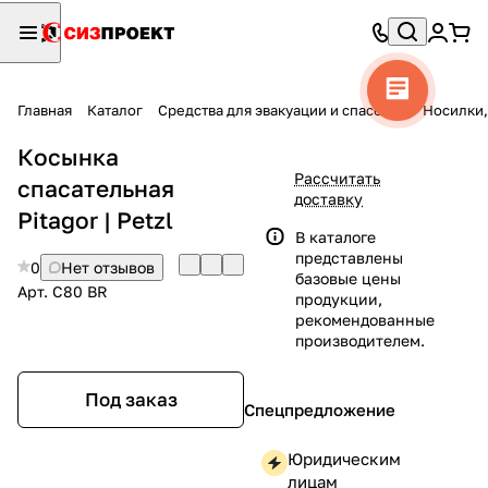
Главная
Каталог
Средства для эвакуации и спасения
Носилки,
Косынка
Рассчитать
спасательная
доставку
Pitagor | Petzl
В каталоге
представлены
0
Нет отзывов
базовые цены
Арт.
C80 BR
продукции,
рекомендованные
производителем.
Под заказ
Спецпредложение
Юридическим
лицам