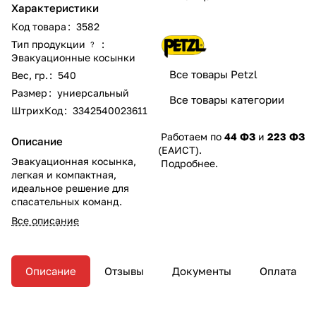
Характеристики
Код товара
:
3582
Тип продукции
:
?
Эвакуационные косынки
Все товары Petzl
Вес, гр.
:
540
Размер
:
униерсальный
Все товары категории
ШтрихКод
:
3342540023611
Работаем по
44 ФЗ
и
223 ФЗ
Описание
(ЕАИСТ).
Эвакуационная косынка,
Подробнее
.
легкая и компактная,
идеальное решение для
спасательных команд.
Все описание
Описание
Отзывы
Документы
Оплата