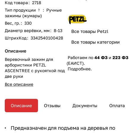
Код товара
:
2718
Тип продукции
:
Ручные
?
зажимы (жумары)
Вес, гр.
:
330
Диаметр верёвки, мм
:
8-13
Все товары Petzl
ШтрихКод
:
3342540100428
Все товары категории
Описание
Работаем по
44 ФЗ
и
223 ФЗ
Веревочный зажим для
(ЕАИСТ).
арбористики PETZL
Подробнее
.
ASCENTREE с рукояткой под
две руки
Все описание
Описание
Отзывы
Документы
Оплата
Предназначен для подъема на деревья по