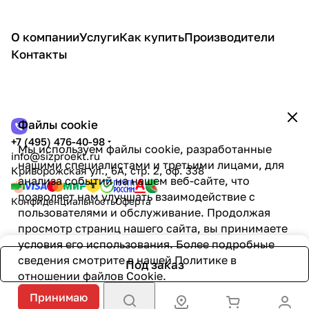
О компании
Услуги
Как купить
Производители
Контакты
Файлы cookie
+7 (495) 476-40-98
Мы используем файлы cookie, разработанные
info@sizproekt.ru
нашими специалистами и третьими лицами, для
Криворожская ул., 6А, стр. 2, оф. 338
анализа событий на нашем веб-сайте, что
позволяет нам улучшать взаимодействие с
Конфиденциальность
Оферта
пользователями и обслуживание. Продолжая
просмотр страниц нашего сайта, вы принимаете
условия его использования. Более подробные
сведения смотрите в нашей
Политике в
Под заказ
отношении файлов Cookie
.
Принимаю