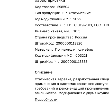
Характеристики
Код товара
:
298504
Тип продукции
:
Статические
?
Год модификации
:
2022
?
Соответствие
:
ТР ТС 019-2011
,
ГОСТ EN
?
Диаметр каната, мм.
:
10.5
Страна производства
:
Россия
ШтрихКод
:
2000000113326
Материал
:
Полиамид и полиэфир
Код модификации МС
:
003221
ШтрихКод
:
2000000113333
?
Описание
Статическая верёвка, разработанная спец
применения в системах канатного доступа
требований и рекомендаций промышленн
альпинистов. Модификация с двумя коуша
концах.
Подробности