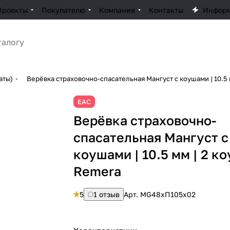
Проекты
Покупателю
Компания
Контакты
Инфор
аты)
Верёвка страховочно-спасательная Мангуст с коушами | 10.5 
ЕАС
Верёвка страховочно-
спасательная Мангуст с
коушами | 10.5 мм | 2 ко
Remera
5
1 отзыв
Арт.
MG48хП105x02