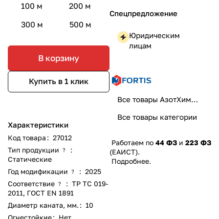
100 м
200 м
Спецпредложение
300 м
500 м
Юридическим
лицам
В корзину
Купить в 1 клик
Все товары АзотХимФортис
Все товары категории
Характеристики
Код товара
:
27012
Работаем по
44 ФЗ
и
223 ФЗ
Тип продукции
:
?
(ЕАИСТ).
Статические
Подробнее
.
Год модификации
:
2025
?
Соответствие
:
ТР ТС 019-
?
2011
,
ГОСТ EN 1891
Диаметр каната, мм.
:
10
Огнестойкие
:
Нет