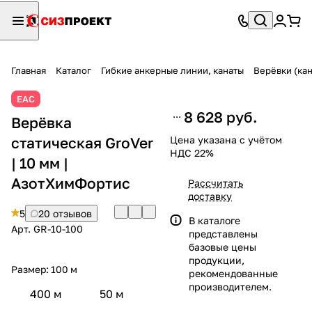
Главная
Каталог
Гибкие анкерные линии, канаты
Верёвки (кан
ЕАС
8 628 руб.
Верёвка
статическая GroVer
Цена указана с учётом
НДС 22%
| 10 мм |
АзотХимФортис
Рассчитать
доставку
5
20 отзывов
В каталоге
Арт.
GR-10-100
представлены
базовые цены
продукции,
Размер:
100 м
рекомендованные
производителем.
400 м
50 м