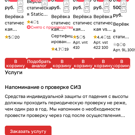
Верёвка
руб.
руб.
руб.
руб.
500
статическа
я Static
руб.
Верёвка
Верёвка
Верёвка
Верёвка
Lano 10A |
4
1
статичес
статичес
статичес
статичес
Верёвк
40 пр. | 10
Снято с производства
кая
кая
кая
кая vst
а
мм | Lanex
GroVer |
Fortis | 10
ПрофиСт
422 100 |
Сертифиц
статиче
5
20
5
5
4.4
11
11 мм |
мм |
ирована
атик | 10
10 мм |
Арт.
vnt
Арт.
vst
ская
0
0
по 1891
410
422 100
АзотХим
АзотХим
мм |
Vento
Static |
4.7
19
Арт.
9L.100
тип А
Фортис
Фортис
Vento
10 мм |
В
Подобрать
В
В
В
В
Kong
корзину
аналог
корзину
корзину
корзину
корзину
Услуги
Напоминание о проверке СИЗ
Средства индивидуальной защиты от падения с высоты
должны проходить периодическую проверку не реже,
чем один раз в год. Мы напомним о необходимости
провести проверку через год после осуществления
отгрузки.
Заказать услугу