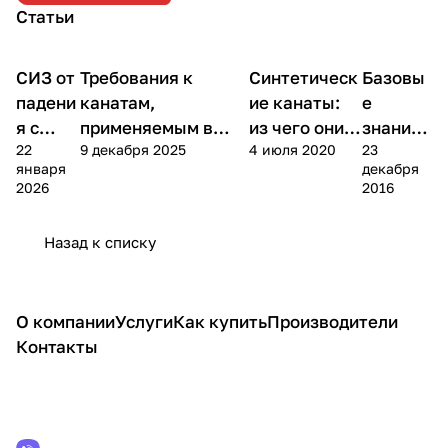
Статьи
СИЗ от
Требования к
Синтетическ
Базовы
Теория
Теория
Теория
Теория
падени
канатам,
ие канаты:
е
я с
применяемым в
из чего они
знания
22
9 декабря 2025
4 июля 2020
23
высоты
системах кантного
сделаны
о
января
декабря
доступа
верёвка
2026
2016
х
Назад к списку
О компании
Услуги
Как купить
Производители
Контакты