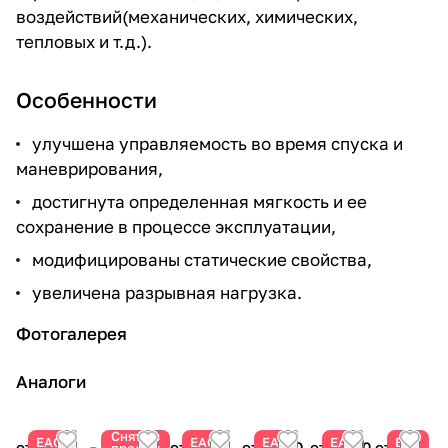
воздействий(механических, химических,
тепловых и т.д.).
Особенности
улучшена управляемость во время спуска и
маневрирования,
достигнута определенная мягкость и ее
сохранение в процессе эксплуатации,
модифицированы статические свойства,
увеличена разрывная нагрузка.
Фотогалерея
Аналоги
Снято с
ЕАС
ЕАС
ЕАС
ЕАС
ЕАС
от 4 744
от 1 340
от 4 490
от 3 990
от 15
продаж