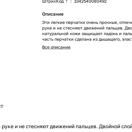
ШтрихКод
:
3342540080492
?
Описание
Эти легкие перчатки очень прочные, отлич
руке и не стесняют движений пальцев. Дв
натуральной кожи защищает ладонь и пал
часть перчатки сделана из дышащего, эла
нейлона.
Все описание
ПТ
на руке и не стесняют движений пальцев. Двойной сл