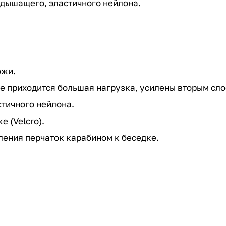
з дышащего, эластичного нейлона.
ожи.
ые приходится большая нагрузка, усилены вторым сл
стичного нейлона.
 (Velcro).
ления перчаток карабином к беседке.