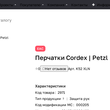
Проекты
Покупателю
Компания
Контакты
Инфор
 Petzl
ЕАС
Перчатки Cordex | Petzl
0
Нет отзывов
Арт.
K52 XLN
Характеристики
Код товара
:
2971
Тип продукции
:
Защита рук
?
Код модификации МС
:
000205