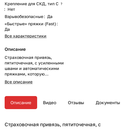
Крепление для СКД, тип C
?
:
Нет
Взрывобезопасные
:
Да
«Быстрые» пряжки (Fast)
:
Да
Все характеристики
Описание
Страховочная привязь,
пятиточечная, с усиленными
швами и автоматическими
пряжками, которую
используют для страховки
Все описание
при проведении высотных
работ в строительстве и
различных отраслях
промышленности:
Описание
Видео
Отзывы
Документы
искусственных
сооружениях, строительных
площадках, монтажных
горизонтах, при проведении
Страховочная привязь, пятиточечная, с
кровельных работ и пр.