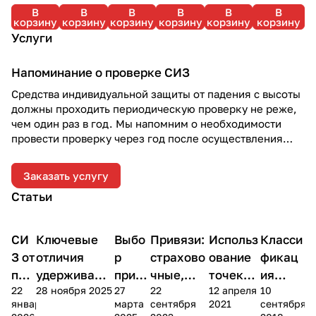
В
В
В
В
В
В
корзину
корзину
корзину
корзину
корзину
корзину
Услуги
Напоминание о проверке СИЗ
Средства индивидуальной защиты от падения с высоты
должны проходить периодическую проверку не реже,
чем один раз в год. Мы напомним о необходимости
провести проверку через год после осуществления
отгрузки.
Заказать услугу
Статьи
СИ
Ключевые
Выбо
Привязи:
Использ
Класси
Теория
Теория
Теория
Теория
Практика
Практик
З от
отличия
р
страхово
ование
фикац
пад
удерживаю
привя
чные,
точек
ия
22
28 ноября 2025
27
22
12 апреля
10
ени
щей и
зи
удержива
на
точек
января
марта
сентября
2021
сентября
я с
страховочно
для
ющие,
привязи
крепле