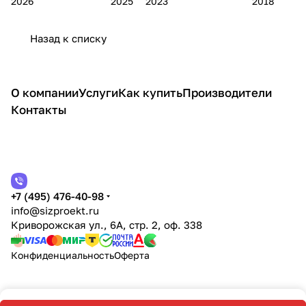
2026
2025
2023
2018
выс
й систем при
работ
позицион
:
ния на
оты
работе на
ы на
ирующие
грудная
привяз
Назад к списку
высоте
высот
и
ях
е
спинная
О компании
Услуги
Как купить
Производители
Контакты
+7 (495) 476-40-98
info@sizproekt.ru
Криворожская ул., 6А, стр. 2, оф. 338
Конфиденциальность
Оферта