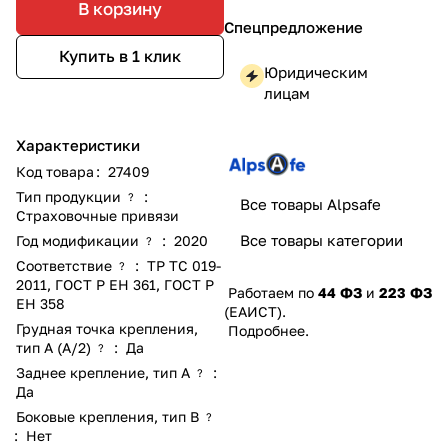
В корзину
Спецпредложение
Купить в 1 клик
Юридическим
лицам
Характеристики
Код товара
:
27409
Тип продукции
:
?
Все товары Alpsafe
Страховочные привязи
Все товары категории
Год модификации
:
2020
?
Соответствие
:
ТР ТС 019-
?
2011
,
ГОСТ Р ЕН 361
,
ГОСТ Р
Работаем по
44 ФЗ
и
223 ФЗ
ЕН 358
(ЕАИСТ).
Грудная точка крепления,
Подробнее
.
тип А (А/2)
:
Да
?
Заднее крепление, тип А
:
?
Да
Боковые крепления, тип В
?
:
Нет