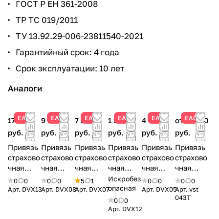
ГОСТ Р ЕН 361-2008
ТР ТС 019/2011
ТУ 13.92.29-006-23811540-2021
Гарантийный срок: 4 года
Срок эксплуатации: 10 лет
Аналоги
ЕАС
ЕАС
ЕАС
ЕАС
ЕАС
ЕАС
17 478
9 528
7 344
1 938
4 560
от 16 090
руб.
руб.
руб.
руб.
руб.
руб.
Привязь
Привязь
Привязь
Привязь
Привязь
Привязь
страхово
страхово
страхово
страхово
страхово
страхово
чная
чная
чная
чная
чная
чная
DVX13 |
DVX08 |
DVX07 |
DVX12 |
DVX05 |
Высота
Искробез
0
0
0
0
5
1
0
0
0
0
Искробе
Искробе
Искробе
Искробе
опасная
Искробе
043Т |
Арт.
DVX13
Арт.
DVX08
Арт.
DVX07
Арт.
DVX05
Арт.
vst
043T
зопасная
зопасная
зопасная
зопасная
зопасная
Искробез
0
0
| Alpsafe
| Alpsafe
| Alpsafe
| Alpsafe
| Alpsafe
опасная |
Арт.
DVX12
Vento