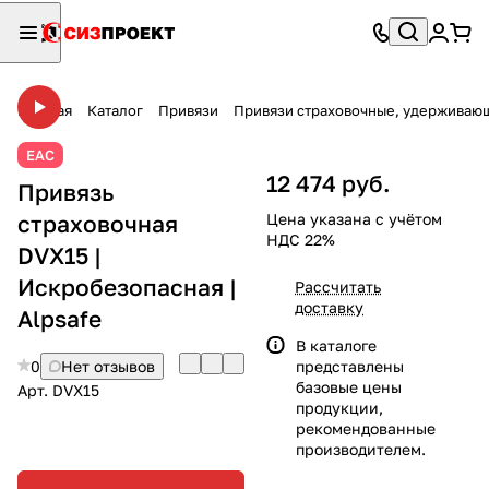
Главная
Каталог
Привязи
Привязи страховочные, удержива
ЕАС
12 474 руб.
Привязь
страховочная
Цена указана с учётом
НДС 22%
DVX15 |
Искробезопасная |
Рассчитать
доставку
Alpsafe
В каталоге
0
Нет отзывов
представлены
базовые цены
Арт.
DVX15
продукции,
рекомендованные
производителем.