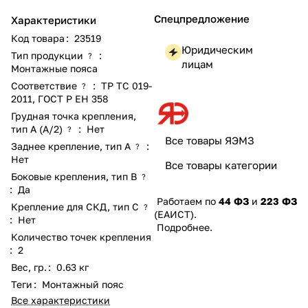
Спецпредложение
Характеристики
Код товара
:
23519
Юридическим
Тип продукции
:
?
лицам
Монтажные пояса
Соответствие
:
ТР ТС 019-
?
2011
,
ГОСТ Р ЕН 358
Грудная точка крепления,
тип А (А/2)
:
Нет
?
Все товары ЯЭМЗ
Заднее крепление, тип А
:
?
Нет
Все товары категории
Боковые крепления, тип В
?
:
Да
Работаем по
44 ФЗ
и
223 ФЗ
Крепление для СКД, тип C
?
(ЕАИСТ).
:
Нет
Подробнее
.
Количество точек крепления
:
2
Вес, гр.
:
0.63 кг
Теги
:
Монтажный пояс
Все характеристики