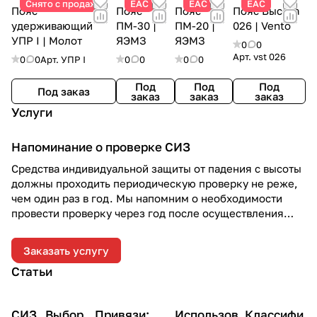
Снято с продаж
ЕАС
ЕАС
ЕАС
Пояс
Пояс
Пояс
Пояс Высота
удерживающий
ПМ-30 |
ПМ-20 |
026 | Vento
УПР I | Молот
ЯЭМЗ
ЯЭМЗ
0
0
Арт.
vst 026
0
0
Арт.
УПР I
0
0
0
0
Под
Под
Под
Под заказ
заказ
заказ
заказ
Услуги
Напоминание о проверке СИЗ
Средства индивидуальной защиты от падения с высоты
должны проходить периодическую проверку не реже,
чем один раз в год. Мы напомним о необходимости
провести проверку через год после осуществления
отгрузки.
Заказать услугу
Статьи
СИЗ
Выбор
Привязи:
Использов
Классифи
Теория
Теория
Теория
Практика
Практика