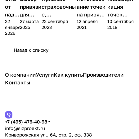
от
привязи
страховочны
ание точек
кация
паде
для
е,
на привязи:
точек
22
27 марта
22 сентября
12 апреля
10 сентября
ния с
работы
удерживающ
грудная и
креплени
января
2025
2023
2021
2018
высо
на
ие,
спинная
я на
2026
ты
высоте
позициониру
привязях
ющие
Назад к списку
О компании
Услуги
Как купить
Производители
Контакты
+7 (495) 476-40-98
info@sizproekt.ru
Криворожская ул., 6А, стр. 2, оф. 338