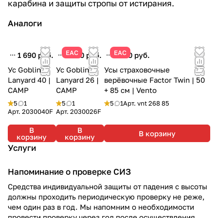
карабина и защиты стропы от истирания.
Аналоги
ЕАС
ЕАС
1 690 руб.
1 590 руб.
1 430 руб.
Ус Goblin
Ус Goblin
Усы страховочные
Lanyard 40 |
Lanyard 26 |
верёвочные Factor Twin | 50
CAMP
CAMP
+ 85 см | Vento
5
1
5
1
5
1
Арт.
vnt 268 85
Арт.
2030040F
Арт.
2030026F
В
В
В корзину
корзину
корзину
Услуги
Напоминание о проверке СИЗ
Средства индивидуальной защиты от падения с высоты
должны проходить периодическую проверку не реже,
чем один раз в год. Мы напомним о необходимости
провести проверку через год после осуществления