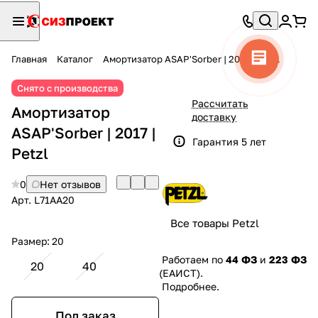
Главная
Каталог
Амортизатор ASAP'Sorber | 2017 | Petzl
Снято с производства
Рассчитать
Амортизатор
доставку
ASAP'Sorber | 2017 |
Гарантия 5 лет
Petzl
0
Нет отзывов
Арт.
L71AA20
Все товары Petzl
Размер:
20
Работаем по
44 ФЗ
и
223 ФЗ
20
40
(ЕАИСТ).
Подробнее
.
Под заказ