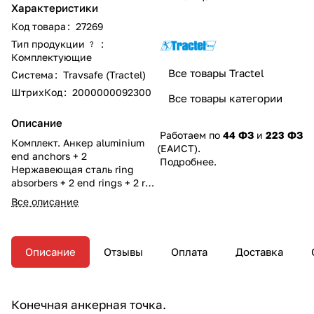
Характеристики
Код товара
:
27269
Тип продукции
:
?
Комплектующие
Все товары Tractel
Система
:
Travsafe (Tractel)
ШтрихКод
:
2000000092300
Все товары категории
Описание
Работаем по
44 ФЗ
и
223 ФЗ
Комплект. Анкер aluminium
(ЕАИСТ).
end anchors + 2
Подробнее
.
Нержавеющая сталь ring
absorbers + 2 end rings + 2 red
end pieces (2 by line)
Все описание
Описание
Отзывы
Оплата
Доставка
Конечная анкерная точка.