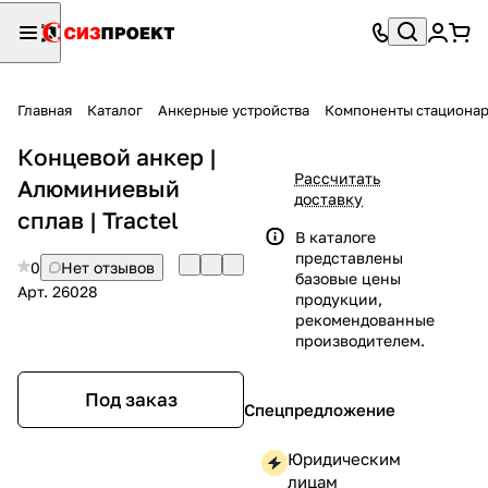
Главная
Каталог
Анкерные устройства
Компоненты стационар
Концевой анкер |
Рассчитать
Алюминиевый
доставку
сплав | Tractel
В каталоге
представлены
0
Нет отзывов
базовые цены
Арт.
26028
продукции,
рекомендованные
производителем.
Под заказ
Спецпредложение
Юридическим
лицам