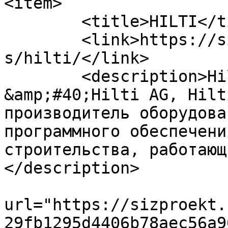
<item>

	<title>HILTI</title>

	<link>https://sizproekt.ru/company/partner
s/hilti/</link>

	<description>Hilti Corporation 
&amp;#40;Hilti AG, Hilt
производитель оборудова
программного обеспечени
строительства, работающ
</description>

			<enclosure
url="https://sizproekt.
29fb1295d4406b78aec56a9