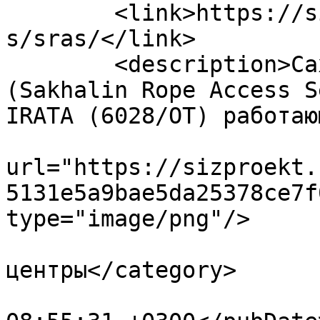
	<link>https://sizproekt.ru/company/partner
s/sras/</link>

	<description>Сахалинский Высотный Сервис 
(Sakhalin Rope Access S
IRATA (6028/OT) работаю
			<enclosure
url="https://sizproekt.
5131e5a9bae5da25378ce7f
type="image/png"/>

				<category>У
центры</category>

			<pubDate>Wed, 18 Dec 201