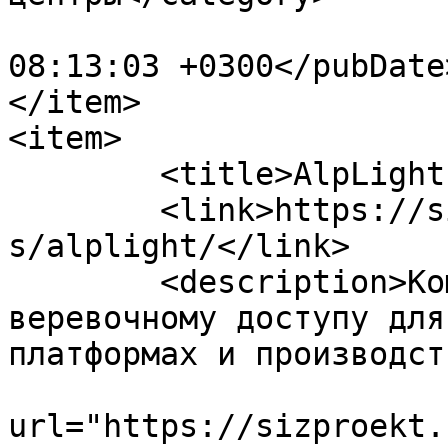
			<pubDate>Sat, 29 Oct 202
08:13:03 +0300</pubDate>
</item>

<item>

	<title>AlpLight </title>

	<link>https://sizproekt.ru/company/partner
s/alplight/</link>

	<description>Компания AlpLight. Обучение 
веревочному доступу для
платформах и производст
			<enclosure
url="https://sizproekt.