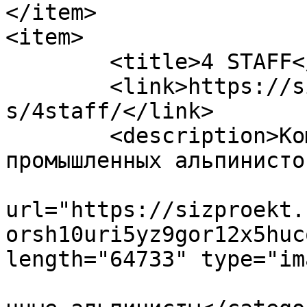
</item>

<item>

	<title>4 STAFF</title>

	<link>https://sizproekt.ru/company/partner
s/4staff/</link>

	<description>Команда профессиональных 
промышленных альпинисто
			<enclosure
url="https://sizproekt.
orsh10uri5yz9gor12x5huc
length="64733" type="im
				<category>П