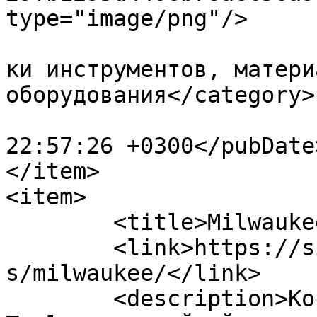
type="image/png"/>

				<category>П
ки инструментов, матери
оборудования</category>

			<pubDate>Fri, 10 Jan 202
22:57:26 +0300</pubDate>
</item>

<item>

	<title>Milwaukee®</title>

	<link>https://sizproekt.ru/company/partner
s/milwaukee/</link>

	<description>Корпорация Milwaukee Electric 