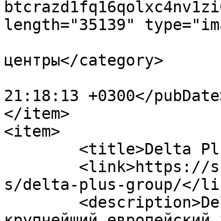
btcrazd1fq16qolxc4nv1zi
length="35139" type="im
				<category>У
центры</category>

			<pubDate>Tue, 01 Feb 202
21:18:13 +0300</pubDate>
</item>

<item>

	<title>Delta Plus Group</title>

	<link>https://sizproekt.ru/company/partner
s/delta-plus-group/</lin
	<description>Delta Plus Systems - 
крупнейший европейский 