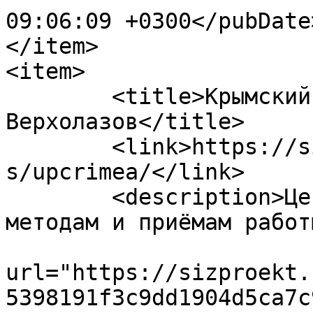
09:06:09 +0300</pubDate>
</item>

<item>

	<title>Крымский Центр Подготовки 
Верхолазов</title>

	<link>https://sizproekt.ru/company/partner
s/upcrimea/</link>

	<description>Центр обучения безопасным 
методам и приёмам работ
			<enclosure
url="https://sizproekt.
5398191f3c9dd1904d5ca7c