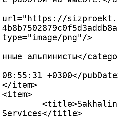
			<enclosure
url="https://sizproekt.
4b8b7502879c0f5d3addb8a
type="image/png"/>

				<category>П
нные альпинисты</categor
			<pubDate>Wed, 18 Dec 201
08:55:31 +0300</pubDate>
</item>

<item>

	<title>Sakhalin Rope Access 
Services</title>
