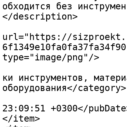
обходится без инструмен
</description>

			<enclosure
url="https://sizproekt.
6f1349e10fa0fa37fa34f90
type="image/png"/>

				<category>П
ки инструментов, матери
оборудования</category>

			<pubDate>Fri, 10 Jan 202
23:09:51 +0300</pubDate>
</item>
