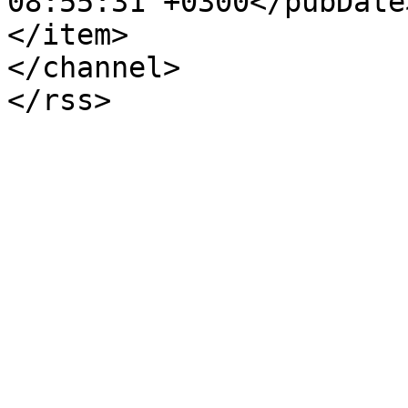
08:55:31 +0300</pubDate>
</item>

</channel>
