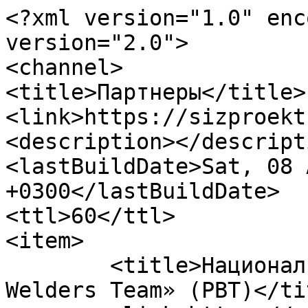
<?xml version="1.0" enc
version="2.0">

<channel>

<title>Партнеры</title>

<link>https://sizproekt
<description></descripti
<lastBuildDate>Sat, 08 
+0300</lastBuildDate>

<ttl>60</ttl>

<item>

	<title>Национальная Школа Сварки «Russian 
Welders Team» (РВТ)</tit