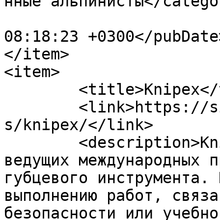
нные альпинисты</categor
			<pubDate>Wed, 23 Jun 202
08:18:23 +0300</pubDate>
</item>

<item>

	<title>Knipex</title>

	<link>https://sizproekt.ru/company/partner
s/knipex/</link>

	<description>Knipex является одним из 
ведущих международных п
губцевого инструмента. 
выполнению работ, связа
безопасности или учебно