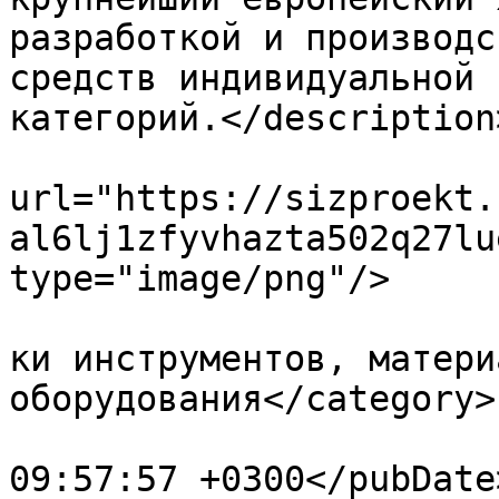
разработкой и производс
средств индивидуальной 
категорий.</description>
			<enclosure
url="https://sizproekt.
al6lj1zfyvhazta502q27lu
type="image/png"/>

				<category>П
ки инструментов, матери
оборудования</category>

			<pubDate>Sun, 15 Aug 202
09:57:57 +0300</pubDate>