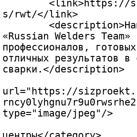
	<link>https://sizproekt.ru/company/partner
s/rwt/</link>

	<description>Национальная Школа Сварки 
«Russian Welders Team» 
профессионалов, готовых
отличных результатов в 
сварки.</description>

			<enclosure
url="https://sizproekt.
rncy0lyhgnu7r9u0rwsrhe2
type="image/jpeg"/>

				<category>У
центры</category>
