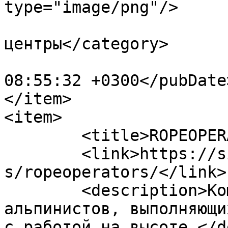
type="image/png"/>

				<category>У
центры</category>

			<pubDate>Wed, 18 Dec 201
08:55:32 +0300</pubDate>
</item>

<item>

	<title>ROPEOPERATORS</title>

	<link>https://sizproekt.ru/company/partner
s/ropeoperators/</link>

	<description>Команда промышленных 
альпинистов, выполняющи
с работой на высоте.</d