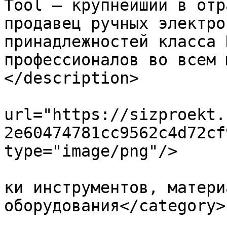
Tool – крупнейший в отр
продавец ручных электро
принадлежностей класса 
профессионалов во всем 
</description>

			<enclosure
url="https://sizproekt.
2e60474781cc9562c4d72cf
type="image/png"/>

				<category>П
ки инструментов, матери
оборудования</category>

			<pubDate>Fri, 10 Jan 202