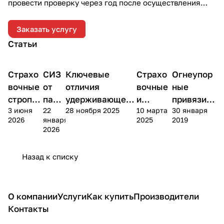
провести проверку через год после осуществления
отгрузки.
Заказать услугу
Статьи
Страхо
СИЗ
Ключевые
Страхо
Огнеупор
Теория
Теория
Теория
Теория
Теория
вочные
от
отличия
вочные
ные
стропы
паде
удерживающей
и
привязи и
3 июня
22
28 ноября 2025
10 марта
30 января
или
ния с
и страховочной
удержи
стропы
2026
января
2025
2019
СЗВТ:
высо
систем при
вающие
или
2026
выбор
ты
работе на
стропы
огнестойк
высоте
ие?
Назад к списку
О компании
Услуги
Как купить
Производители
Контакты