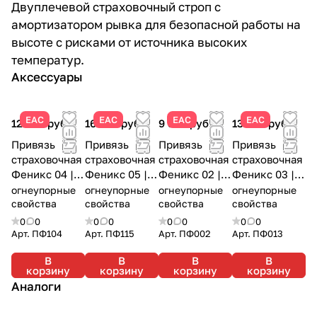
Двуплечевой страховочный строп с
амортизатором рывка для безопасной работы на
высоте с рисками от источника высоких
температур.
Аксессуары
ЕАС
ЕАС
ЕАС
ЕАС
12 990 руб.
16 250 руб.
9 830 руб.
13 800 руб.
Привязь
Привязь
Привязь
Привязь
страховочная
страховочная
страховочная
страховочная
Феникс 04 |
Феникс 05 |
Феникс 02 |
Феникс 03 |
Огнестойкая |
Огнестойкая |
Огнестойкая |
Огнестойкая |
огнеупорные
огнеупорные
огнеупорные
огнеупорные
Олимп
свойства
Олимп
свойства
Олимп
свойства
Олимп
свойства
0
0
0
0
0
0
0
0
Арт.
ПФ104
Арт.
ПФ115
Арт.
ПФ002
Арт.
ПФ013
В
В
В
В
корзину
корзину
корзину
корзину
Аналоги