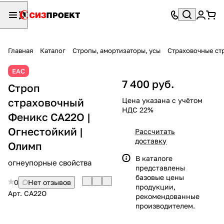
Главная
Каталог
Стропы, амортизаторы, усы
Страховочные ст
ЕАС
7 400 руб.
Строп
страховочный
Цена указана с учётом
НДС 22%
Феникс СА22О |
Огнестойкий |
Рассчитать
доставку
Олимп
В каталоге
огнеупорные свойства
представлены
базовые цены
0
Нет отзывов
продукции,
Арт.
СА22О
рекомендованные
производителем.