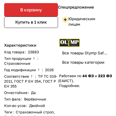
Спецпредложение
В корзину
Юридическим
Купить в 1 клик
лицам
Характеристики
Код товара
:
23883
Все товары Olymp Safety
Тип продукции
:
?
Все товары категории
Страховочные
Год модификации
:
2026
?
Работаем по
44 ФЗ
и
223 ФЗ
Соответствие
:
ТР ТС 019-
?
(ЕАИСТ).
2011
,
ГОСТ Р ЕН 354
,
ГОСТ Р
Подробнее
.
ЕН 355
Огнестойкие
:
Да
Тип фала
:
Верёвочные
Кол-во усов
:
Двойной
Теги
:
Страховочный строп
,