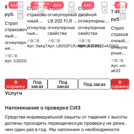
Снято с
ЕАС
ЕАС
ЕАС
ЕАС
8 900
продажи
Строп
Строп
Строп
7 450
руб.
страхово
огнеупорный
двойной
руб.
чный
LB 202 FLR с
огнеупорный
Строп
двойной
амортизатор
2LB 201 FLR с
огнеупор
огнеупорные
огнеупорные
Строп
страховоч
огнеупо
ные
ом ABM | 2AZ
свойства
амортизаторо
свойства
страхов
ный
свойства
рный
002 +AZ 022 |
м | 2AZ 002 +
очный
0
0
0
0
0
0
Феникс
огнеупорн
3аАдТ |
Protekt
AZ 022 |
Арт.
3аАдТ
Арт.
LB202FLR/ABM/AZ002/2xAZ022
Арт.
2LB 201
аК22 |
огнеупо
СЭ22О |
ые
BG
Protekt
Огнеуп
рные
свойства
Огнестой
0
0
свойств
орный |
кий |
0
0
Арт.
СЭ22О
а
Vento
Арт.
vnt
Олимп
aК22
В
Под
Под
В
Под заказ
корзину
заказ
заказ
корзину
Услуги
Напоминание о проверке СИЗ
Средства индивидуальной защиты от падения с высоты
должны проходить периодическую проверку не реже,
чем один раз в год. Мы напомним о необходимости