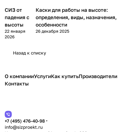
провести проверку
Разработка
использован
через год после
СИЗ от
Каски для работы на высоте:
эвакуационных
ием систем
Теория
Теория
осуществления
систем и
канатного
падения с
определения, виды, назначения,
отгрузки.
мероприятий.
доступа.
высоты
особенности
22 января
26 декабря 2025
2026
Назад к списку
О компании
Услуги
Как купить
Производители
Контакты
+7 (495) 476-40-98
info@sizproekt.ru