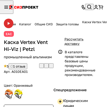
Каска Vertex Ven
Главная
Каталог
Общие СИЗ
Защита головы
ЕАС
Рассчитать
Каска Vertex Vent
доставку
Hi-Viz | Petzl
В каталоге
представлены
промышленный альпинизм
базовые цены
продукции,
5
1 отзыв
рекомендованные
Арт.
A010EA01
производителем.
Цвет:
Оранжевый
Спецпредложение
Юридическим
лицам