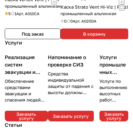
промышленный альпинизм
Каска Strato Vent Hi-Viz | Petzl
промышленный альпинизм
5
1
Арт.
A010CA
0
0
Арт.
A020DA
Под заказ
В корзину
Услуги
Реализация
Напоминание о
Услуги
систем
проверке СИЗ
промышле
эвакуации и
нных
Средства
спасения
альпинист
индивидуальной
Обеспечение
Услуги по
защиты от падения с
ов
средствами
выполнению
высоты должны
эвакуации и
высотных
проходить
спасения людей
работ
периодическую
при аварийных и
методами
проверку не реже, чем
чрезвычайных
промышлен
Заказать
Заказать
Заказать услугу
один раз в год. Мы
услугу
услугу
ситуаций из зданий
ного
напомним о
Статьи
или мест
альпинизма
необходимости
проведения работ.
с