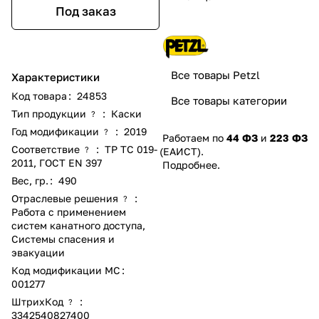
Под заказ
Все товары Petzl
Характеристики
Код товара
:
24853
Все товары категории
Тип продукции
:
Каски
?
Год модификации
:
2019
?
Работаем по
44 ФЗ
и
223 ФЗ
Соответствие
:
ТР ТС 019-
?
(ЕАИСТ).
2011
,
ГОСТ EN 397
Подробнее
.
Вес, гр.
:
490
Отраслевые решения
:
?
Работа с применением
систем канатного доступа
,
Системы спасения и
эвакуации
Код модификации МС
:
001277
ШтрихКод
:
?
3342540827400