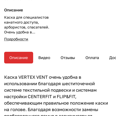
Описание
Каска для специалистов
канатного доступа,
арбористов, спасателей.
Очень удобна в
использовании благодаря
Подробности
шеститочечной системе
текстильной подвески и
системам настройки. Версия
Hi-Viz отличается от обычной
Описание
Видео
Отзывы
Оплата
Дос
каски флуоресцентным
корпусом с
фосфоресцирующими
клипсами и
Каска VERTEX VENT очень удобна в
светоотражающими
использовании благодаря шеститочечной
наклейками.CENTERFIT и
системе текстильной подвески и системам
FLIP&FIT, обеспечивающим
правильное положение каски
настройки CENTERFIT и FLIP&FIT,
на голове.
обеспечивающим правильное положение каски
на голове. Благодаря возможности замены
подбородочного ремня в зависимости от