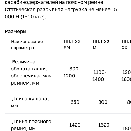
карабинодержателей на поясном ремне.
Статическая разрывная нагрузка не менее 15
000 Н (1500 кгс).
Размеры
Наименование
ППЛ-32
ППЛ-32
ППЛ
параметра
SM
ML
XXL
Величина
обхвата талии,
800-
1100-
120
обеспечиваемая
1200
1400
160
ремнем, мм
Длина кушака,
650
800
8
мм
Длина поясного
1420
1620
ремня, мм
180