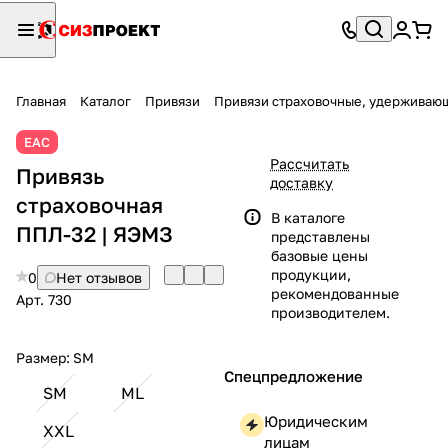
Главная
Каталог
Привязи
Привязи страховочные, удержива
ЕАС
Рассчитать
Привязь
доставку
страховочная
В каталоге
ППЛ-32 | ЯЭМЗ
представлены
базовые цены
продукции,
0
Нет отзывов
рекомендованные
Арт.
730
производителем.
Размер:
SM
Спецпредложение
SM
ML
Юридическим
XXL
лицам