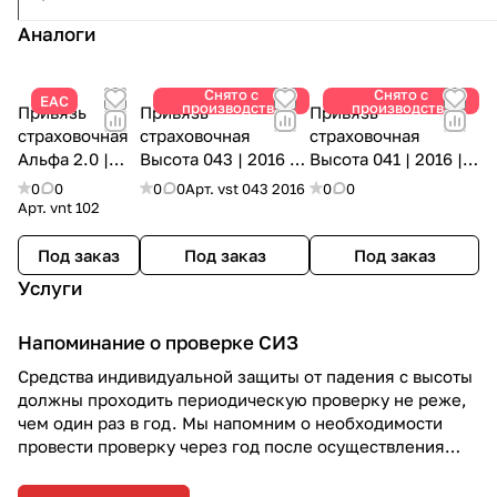
Аналоги
Снято с
Снято с
ЕАС
производства
производства
Привязь
Привязь
Привязь
страховочная
страховочная
страховочная
Альфа 2.0 |
Высота 043 | 2016 |
Высота 041 | 2016 |
Vento
Vento (Снято)
Vento (Снято)
0
0
0
0
Арт.
vst 043 2016
0
0
Арт.
vnt 102
Под заказ
Под заказ
Под заказ
Услуги
Напоминание о проверке СИЗ
Средства индивидуальной защиты от падения с высоты
должны проходить периодическую проверку не реже,
чем один раз в год. Мы напомним о необходимости
провести проверку через год после осуществления
отгрузки.