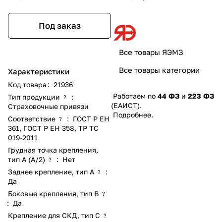
Под заказ
Все товары ЯЭМЗ
Все товары категории
Характеристики
Код товара
:
21936
Работаем по
44 ФЗ
и
223 ФЗ
Тип продукции
:
?
(ЕАИСТ).
Страховочные привязи
Подробнее
.
Соответствие
:
ГОСТ Р ЕН
?
361
,
ГОСТ Р ЕН 358
,
ТР ТС
019-2011
Грудная точка крепления,
тип А (А/2)
:
Нет
?
Заднее крепление, тип А
:
?
Да
Боковые крепления, тип В
?
:
Да
Крепление для СКД, тип C
?