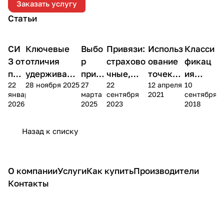
Заказать услугу
Статьи
СИ
Ключевые
Выбо
Привязи:
Использ
Класси
Теория
Теория
Теория
Теория
Практика
Практик
З от
отличия
р
страхово
ование
фикац
пад
удерживаю
привя
чные,
точек
ия
22
28 ноября 2025
27
22
12 апреля
10
ени
щей и
зи
удержива
на
точек
января
марта
сентября
2021
сентября
я с
страховочно
для
ющие,
привязи
крепле
2026
2025
2023
2018
выс
й систем при
работ
позицион
:
ния на
оты
работе на
ы на
ирующие
грудная
привяз
Назад к списку
высоте
высот
и
ях
е
спинная
О компании
Услуги
Как купить
Производители
Контакты